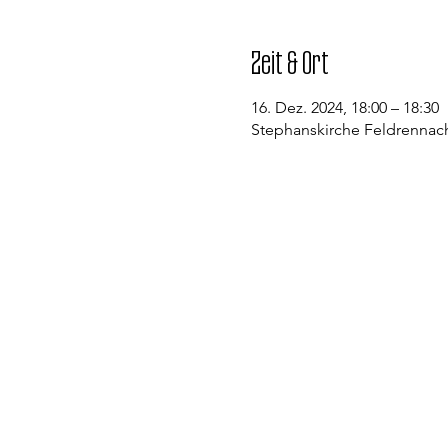
Zeit & Ort
16. Dez. 2024, 18:00 – 18:30
Stephanskirche Feldrennach
Kontakt
Evangelische Kirchengemeinde St
Pfarramt Conweiler
Pfarrer David Gerlach
Allmendstraße 1
75334 Straubenhardt