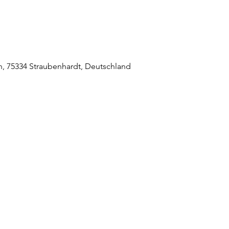
, 75334 Straubenhardt, Deutschland
raubenhardt Mitte
0