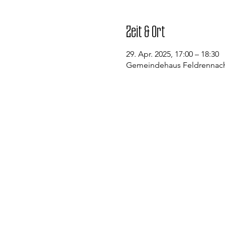
Zeit & Ort
29. Apr. 2025, 17:00 – 18:30
Gemeindehaus Feldrennach,
Kontakt
Evangelische Kirchengemeinde St
Pfarramt Conweiler
Pfarrer David Gerlach
Allmendstraße 1
75334 Straubenhardt