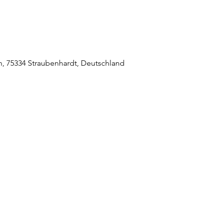
 75334 Straubenhardt, Deutschland
raubenhardt Mitte
0