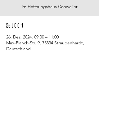
im Hoffnungshaus Conweiler
Zeit & Ort
26. Dez. 2024, 09:00 – 11:00
Max-Planck-Str. 9, 75334 Straubenhardt,
Deutschland
Kontakt
Evangelische Kirchengemeinde
Straubenhardt Mitte
Pfarramt Conweiler
Pfarrer David Gerlach
Allmendstraße 10
75334 Straubenhardt
Bürozeiten des Gemeindebüros: