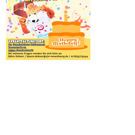
Kontakt
Evangelische Kirchengemeinde
Straubenhardt Mitte
Pfarramt Conweiler
Pfarrer David Gerlach
Allmendstraße 10