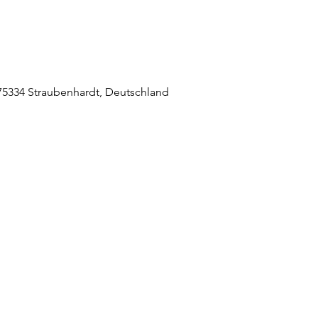
5334 Straubenhardt, Deutschland
raubenhardt Mitte
0