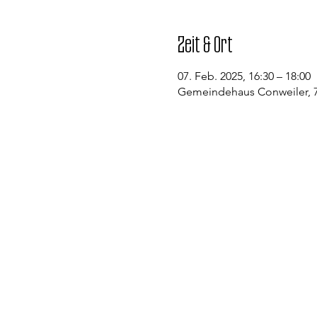
Zeit & Ort
07. Feb. 2025, 16:30 – 18:00
Gemeindehaus Conweiler, 7
Kontakt
Evangelische Kirchengemeinde St
Pfarramt Conweiler
Pfarrer David Gerlach
Allmendstraße 1
75334 Straubenhardt