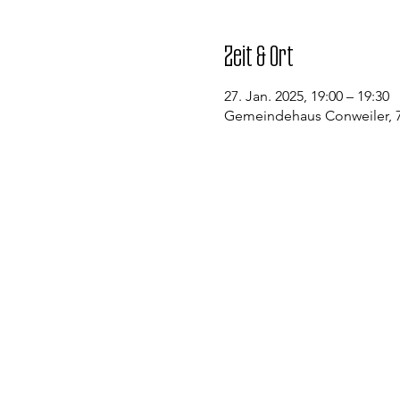
Zeit & Ort
27. Jan. 2025, 19:00 – 19:30
Gemeindehaus Conweiler, 7
Kontakt
Evangelische Kirchengemeinde St
Pfarramt Conweiler
Pfarrer David Gerlach
Allmendstraße 1
75334 Straubenhardt