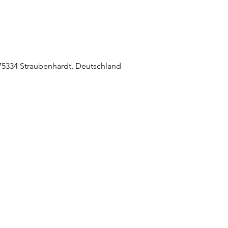
5334 Straubenhardt, Deutschland
raubenhardt Mitte
0