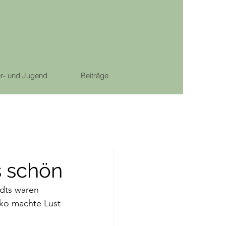
r- und Jugend
Beiträge
s schön
rdts waren 
eko machte Lust 