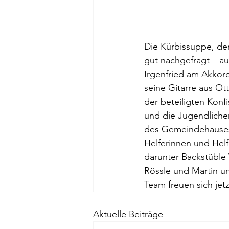
Die Kürbissuppe, der
gut nachgefragt – a
Irgenfried am Akkor
seine Gitarre aus Ot
der beteiligten Konf
und die Jugendlichen
des Gemeindehauses 
Helferinnen und Helf
darunter Backstüble
Rössle und Martin un
Team freuen sich jet
Aktuelle Beiträge