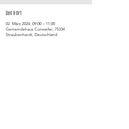
Zeit & Ort
02. März 2024, 09:00 – 11:00
Gemeindehaus Conweiler, 75334
Straubenhardt, Deutschland
Kontakt
Evangelische Kirchengemeinde
Straubenhardt Mitte
Pfarramt Conweiler
Pfarrer David Gerlach
Allmendstraße 10
75334 Straubenhardt
Bürozeiten des Gemeindebüros:
Jeweils Di., Do. (Feldrennach) und Fr.
von 9.00 bis 11.00 Uhr