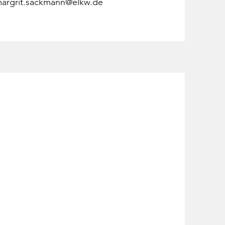
argrit.sackmann@elkw.de