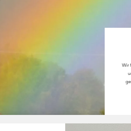
Wir 
u
ge