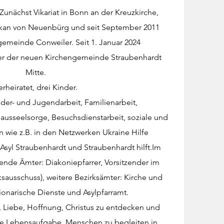
 Zunächst Vikariat in Bonn an der Kreuzkirche,
kan von Neuenbürg und seit September 2011
gemeinde Conweiler. Seit 1. Januar 2024
rer der neuen Kirchengemeinde Straubenhardt
Mitte.
erheiratet, drei Kinder.
der- und Jugendarbeit, Familienarbeit,
ausseelsorge, Besuchsdienstarbeit, soziale und
 wie z.B. in den Netzwerken Ukraine Hilfe
Asyl Straubenhardt und Straubenhardt hilft.Im
gende Ämter: Diakoniepfarrer, Vorsitzender im
sausschuss), weitere Bezirksämter: Kirche und
ionarische Dienste und Asylpfarramt.​
, Liebe, Hoffnung, Christus zu entdecken und
ne Lebensaufgabe. Menschen zu begleiten in