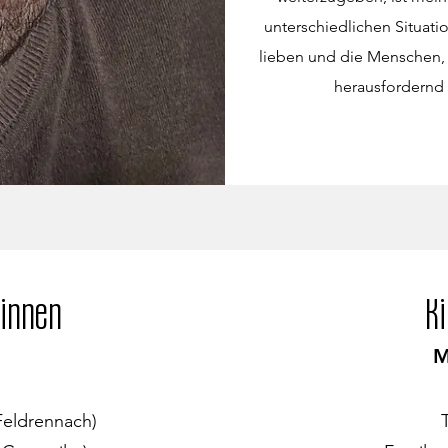
unterschiedlichen Situati
lieben und die Menschen, 
herausfordernd 
innen
K
M
Feldrennach)