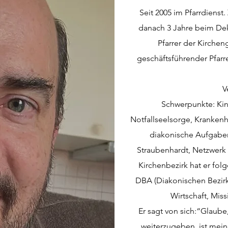
Seit 2005 im Pfarrdienst.
danach 3 Jahre beim De
Pfarrer der Kirchen
geschäftsführender Pfar
V
​Schwerpunkte: Kin
Notfallseelsorge, Krankenh
diakonische Aufgaben
Straubenhardt, Netzwerk 
Kirchenbezirk hat er fol
DBA (Diakonischen Bezirk
Wirtschaft, Miss
Er sagt von sich:“Glaube
weiterzugeben, ist mei