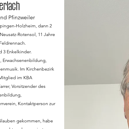
erlach
nd Pfinzweiler
Göppingen-Holzheim, dann 2
 Neusatz-Rotensol, 11 Jahre
 Feldrennach.
d 3 Enkelkinder.
e, Erwachsenenbildung,
henmusik. Im Kirchenbezirk
Mitglied im KBA
rrer, Vorsitzender des
enbildung,
rrverein, Kontaktperson zur
zum Glauben gekommen, habe