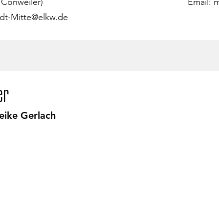
 Conweiler)
Email:
m
dt-Mitte@elkw.de
er
eike Gerlach