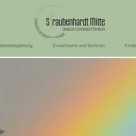
ebensbegleitung
Erwachsene und Senioren
Kinde