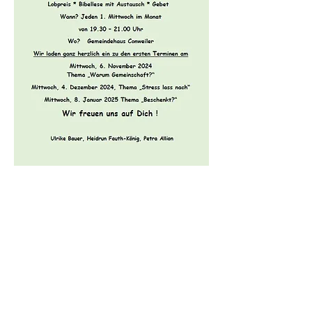
Kontakt
Evangelische Kirchengemeinde
Straubenhardt Mitte
Pfarramt Conweiler