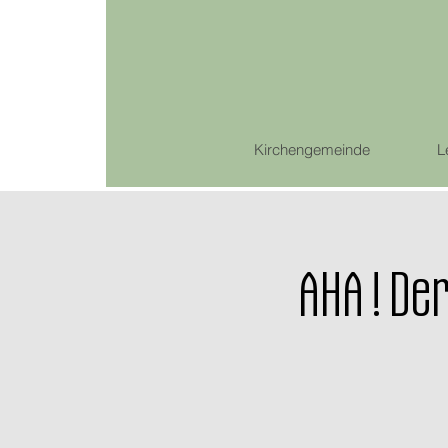
Kirchengemeinde
L
AHA ! De