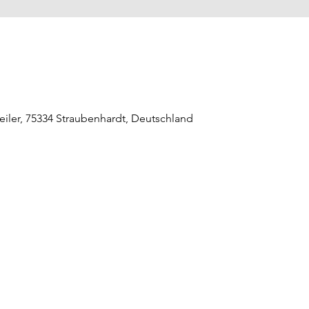
eiler, 75334 Straubenhardt, Deutschland
raubenhardt Mitte
0