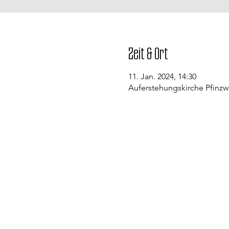
Zeit & Ort
11. Jan. 2024, 14:30
Auferstehungskirche Pfinzw
Kontakt
Evangelische Kirchengemeinde St
Pfarramt Conweiler
Pfarrer David Gerlach
Allmendstraße 1