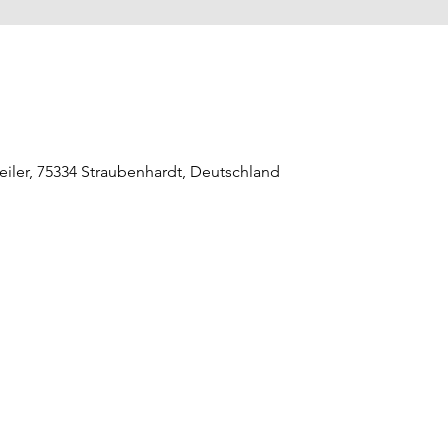
eiler, 75334 Straubenhardt, Deutschland
raubenhardt Mitte
0