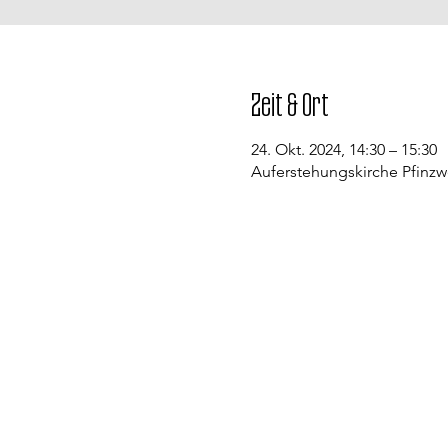
Zeit & Ort
24. Okt. 2024, 14:30 – 15:30
Auferstehungskirche Pfinzw
Kontakt
Evangelische Kirchengemeinde St
Pfarramt Conweiler
Pfarrer David Gerlach
Allmendstraße 1