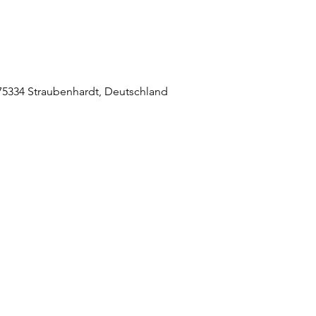
5334 Straubenhardt, Deutschland
raubenhardt Mitte
0