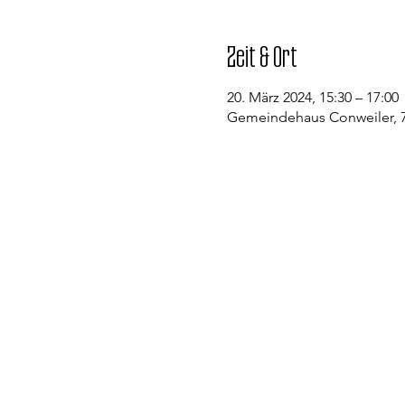
Zeit & Ort
20. März 2024, 15:30 – 17:00
Gemeindehaus Conweiler, 7
Kontakt
Evangelische Kirchengemeinde St
Pfarramt Conweiler
Pfarrer David Gerlach
Allmendstraße 1
75334 Straubenhardt