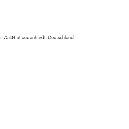
 75334 Straubenhardt, Deutschland
raubenhardt Mitte
0