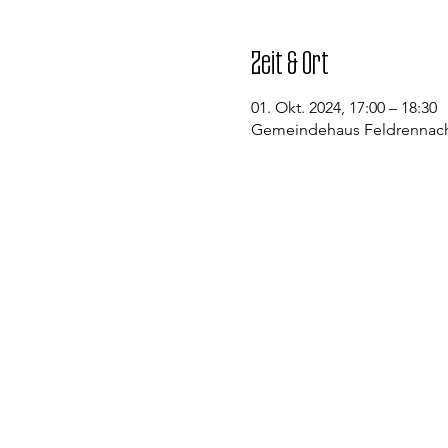
Zeit & Ort
01. Okt. 2024, 17:00 – 18:30
Gemeindehaus Feldrennach,
Kontakt
Evangelische Kirchengemeinde St
Pfarramt Conweiler
Pfarrer David Gerlach
Allmendstraße 1
75334 Straubenhardt