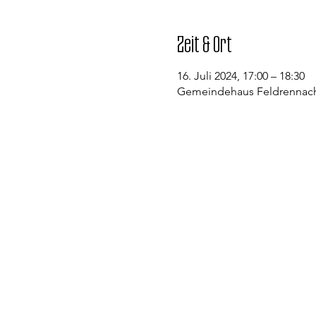
Zeit & Ort
16. Juli 2024, 17:00 – 18:30
Gemeindehaus Feldrennach,
Kontakt
Evangelische Kirchengemeinde St
Pfarramt Conweiler
Pfarrer David Gerlach
Allmendstraße 1
75334 Straubenhardt