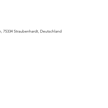
 75334 Straubenhardt, Deutschland
raubenhardt Mitte
0