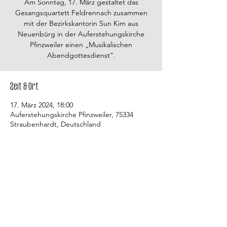
Am Sonntag, 17. März gestaltet das
Gesangsquartett Feldrennach zusammen
mit der Bezirkskantorin Sun Kim aus
Neuenbürg in der Auferstehungskirche
Pfinzweiler einen „Musikalischen
Abendgottesdienst“.
Zeit & Ort
17. März 2024, 18:00
Auferstehungskirche Pfinzweiler, 75334
Straubenhardt, Deutschland
Kontakt
Evangelische Kirchengemeinde
Straubenhardt Mitte
Pfarramt Conweiler