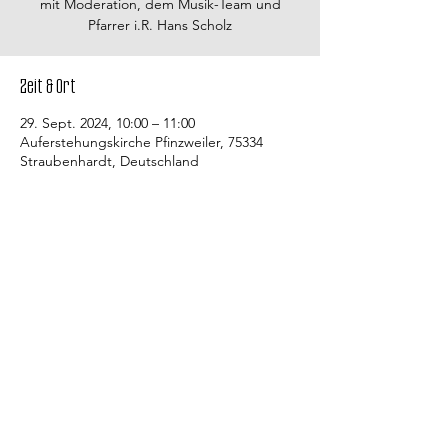
mit Moderation, dem Musik-Team und
Pfarrer i.R. Hans Scholz
Zeit & Ort
29. Sept. 2024, 10:00 – 11:00
Auferstehungskirche Pfinzweiler, 75334
Straubenhardt, Deutschland
Kontakt
Evangelische Kirchengemeinde
Straubenhardt Mitte
Pfarramt Conweiler
Pfarrer David Gerlach
Allmendstraße 10
75334 Straubenhardt
Bürozeiten des Gemeindebüros: