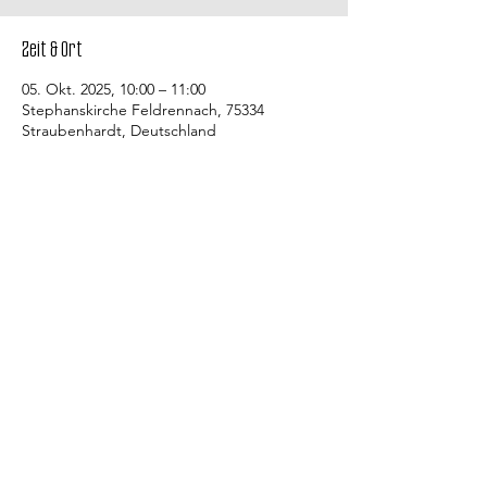
Zeit & Ort
05. Okt. 2025, 10:00 – 11:00
Stephanskirche Feldrennach, 75334
Straubenhardt, Deutschland
Kontakt
Evangelische Kirchengemeinde
Straubenhardt Mitte
Pfarramt Conweiler
Pfarrer David Gerlach
Allmendstraße 10
75334 Straubenhardt
Bürozeiten des Gemeindebüros:
Jeweils Di., Do. (Feldrennach) und Fr.
von 9.00 bis 11.00 Uhr