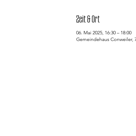
Zeit & Ort
06. Mai 2025, 16:30 – 18:00
Gemeindehaus Conweiler, 7
Kontakt
Evangelische Kirchengemeinde St
Pfarramt Conweiler
Pfarrer David Gerlach
Allmendstraße 1
75334 Straubenhardt