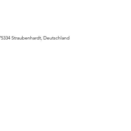
5334 Straubenhardt, Deutschland
raubenhardt Mitte
0