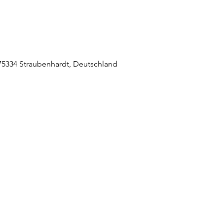
5334 Straubenhardt, Deutschland
raubenhardt Mitte
0