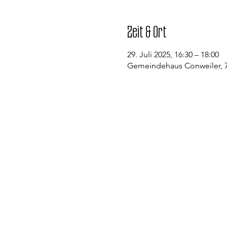
Zeit & Ort
29. Juli 2025, 16:30 – 18:00
Gemeindehaus Conweiler, 7
Kontakt
Evangelische Kirchengemeinde St
Pfarramt Conweiler
Pfarrer David Gerlach
Allmendstraße 1
75334 Straubenhardt