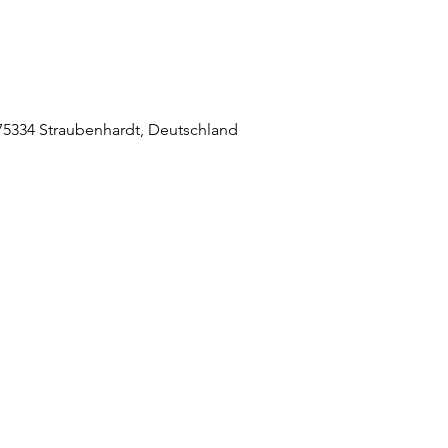
5334 Straubenhardt, Deutschland
raubenhardt Mitte
0