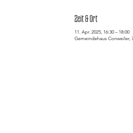
Zeit & Ort
11. Apr. 2025, 16:30 – 18:00
Gemeindehaus Conweiler, 7
Kontakt
Evangelische Kirchengemeinde St
Pfarramt Conweiler
Pfarrer David Gerlach
Allmendstraße 1
75334 Straubenhardt