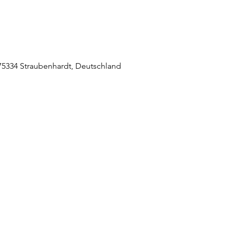
5334 Straubenhardt, Deutschland
raubenhardt Mitte
0