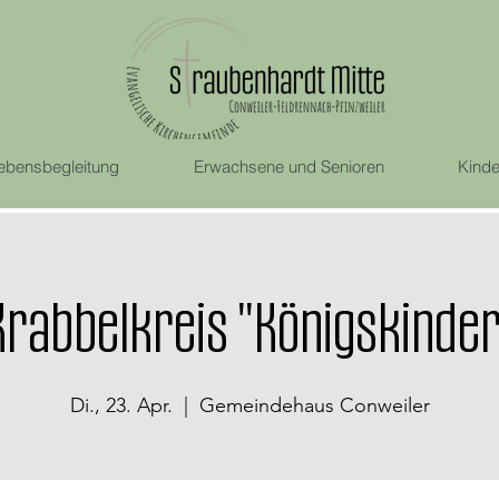
ebensbegleitung
Erwachsene und Senioren
Kinde
Krabbelkreis "Königskinder
Di., 23. Apr.
  |  
Gemeindehaus Conweiler