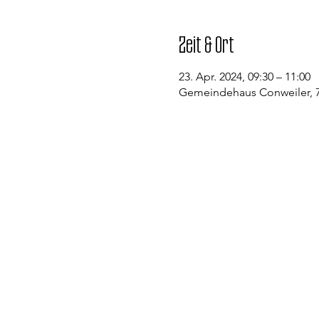
Zeit & Ort
23. Apr. 2024, 09:30 – 11:00
Gemeindehaus Conweiler, 7
Kontakt
Evangelische Kirchengemeinde St
Pfarramt Conweiler
Pfarrer David Gerlach
Allmendstraße 1
75334 Straubenhardt