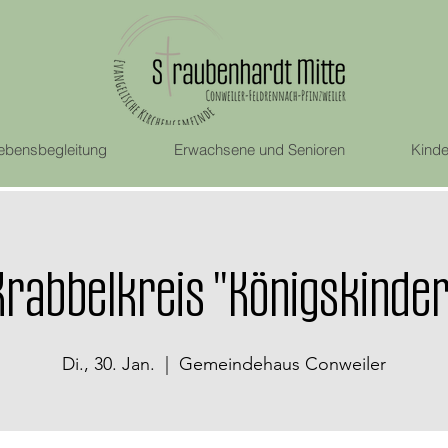
ebensbegleitung
Erwachsene und Senioren
Kinde
Krabbelkreis "Königskinder
Di., 30. Jan.
  |  
Gemeindehaus Conweiler