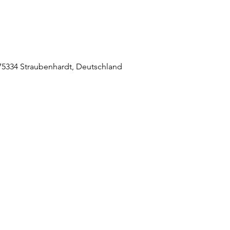
5334 Straubenhardt, Deutschland
raubenhardt Mitte
0