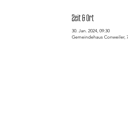
Zeit & Ort
30. Jan. 2024, 09:30
Gemeindehaus Conweiler, 7
Kontakt
Evangelische Kirchengemeinde St
Pfarramt Conweiler
Pfarrer David Gerlach
Allmendstraße 1
75334 Straubenhardt