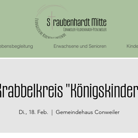
ebensbegleitung
Erwachsene und Senioren
Kinde
Krabbelkreis "Königskinder
Di., 18. Feb.
  |  
Gemeindehaus Conweiler