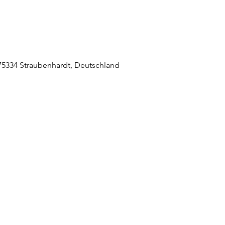
5334 Straubenhardt, Deutschland
raubenhardt Mitte
0