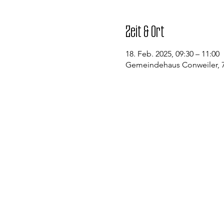
Zeit & Ort
18. Feb. 2025, 09:30 – 11:00
Gemeindehaus Conweiler, 7
Kontakt
Evangelische Kirchengemeinde St
Pfarramt Conweiler
Pfarrer David Gerlach
Allmendstraße 1
75334 Straubenhardt