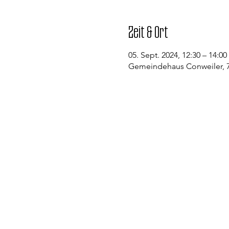
Zeit & Ort
05. Sept. 2024, 12:30 – 14:00
Gemeindehaus Conweiler, 7
Kontakt
Evangelische Kirchengemeinde St
Pfarramt Conweiler
Pfarrer David Gerlach
Allmendstraße 1
75334 Straubenhardt