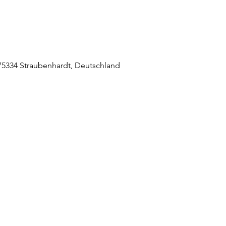
5334 Straubenhardt, Deutschland
raubenhardt Mitte
0