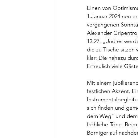
Einen von Optimismu
1.Januar 2024 neu e
vergangenen Sonntag 
Alexander Gripentro
13,27: „Und es wer
die zu Tische sitzen
klar: Die nahezu du
Erfreulich viele Gäs
Mit einem jubilieren
festlichen Akzent. E
Instrumentalbegleitu
sich finden und geme
dem Weg“ und dem be
fröhliche Töne. Beim
Borniger auf nachde