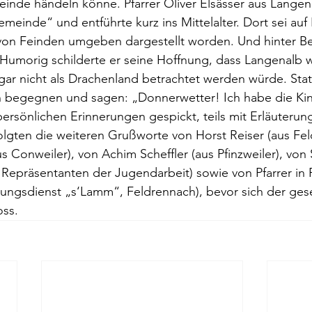
einde händeln könne. Pfarrer Oliver Elsässer aus Langen
einde“ und entführte kurz ins Mittelalter. Dort sei auf
s von Feinden umgeben dargestellt worden. Und hinter B
Humorig schilderte er seine Hoffnung, dass Langenalb w
ar nicht als Drachenland betrachtet werden würde. Stat
en begegnen und sagen: „Donnerwetter! Ich habe die Ki
persönlichen Erinnerungen gespickt, teils mit Erläuterun
lgten die weiteren Grußworte von Horst Reiser (aus Fe
s Conweiler), von Achim Scheffler (aus Pfinzweiler), von
s Repräsentanten der Jugendarbeit) sowie von Pfarrer in
ngsdienst „s‘Lamm“, Feldrennach), bevor sich der gesell
oss.