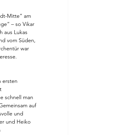
dt-Mitte“ am 
ge“ – so Vikar 
h aus Lukas 
nd vom Süden, 
rchentür war 
eresse. 
 ersten 
t 
e schnell man 
 „Gemeinsam auf 
volle und 
ter und Heiko 
 