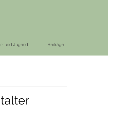
r- und Jugend
Beiträge
talter