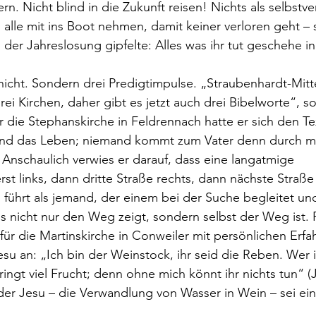
. Nicht blind in die Zukunft reisen! Nichts als selbstve
alle mit ins Boot nehmen, damit keiner verloren geht – s
der Jahreslosung gipfelte: Alles was ihr tut geschehe in
nicht. Sondern drei Predigtimpulse. „Straubenhardt-Mitt
rei Kirchen, daher gibt es jetzt auch drei Bibelworte“, so
r die Stephanskirche in Feldrennach hatte er sich den Tex
und das Leben; niemand kommt zum Vater denn durch m
nschaulich verwies er darauf, dass eine langatmige 
t links, dann dritte Straße rechts, dann nächste Straße
 führt als jemand, der einem bei der Suche begleitet u
s nicht nur den Weg zeigt, sondern selbst der Weg ist. P
 für die Martinskirche in Conweiler mit persönlichen Erf
u an: „Ich bin der Weinstock, ihr seid die Reben. Wer in
ringt viel Frucht; denn ohne mich könnt ihr nichts tun“ (
r Jesu – die Verwandlung von Wasser in Wein – sei ein 