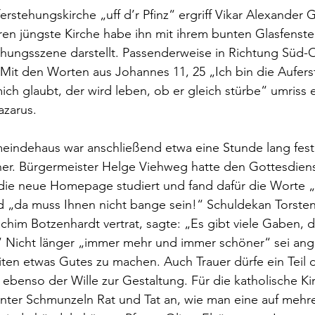
erstehungskirche „uff d’r Pfinz“ ergriff Vikar Alexander 
ren jüngste Kirche habe ihn mit ihrem bunten Glasfenste
ehungsszene darstellt. Passenderweise in Richtung Süd-
 Mit den Worten aus Johannes 11, 25 „Ich bin die Aufer
ch glaubt, der wird leben, ob er gleich stürbe“ umriss e
zarus.
eindehaus war anschließend etwa eine Stunde lang fest
ner. Bürgermeister Helge Viehweg hatte den Gottesdien
 die neue Homepage studiert und fand dafür die Worte „
„da muss Ihnen nicht bange sein!“ Schuldekan Torsten 
chim Botzenhardt vertrat, sagte: „Es gibt viele Gaben, di
icht länger „immer mehr und immer schöner“ sei ange
en etwas Gutes zu machen. Auch Trauer dürfe ein Teil d
 ebenso der Wille zur Gestaltung. Für die katholische 
nter Schmunzeln Rat und Tat an, wie man eine auf mehre