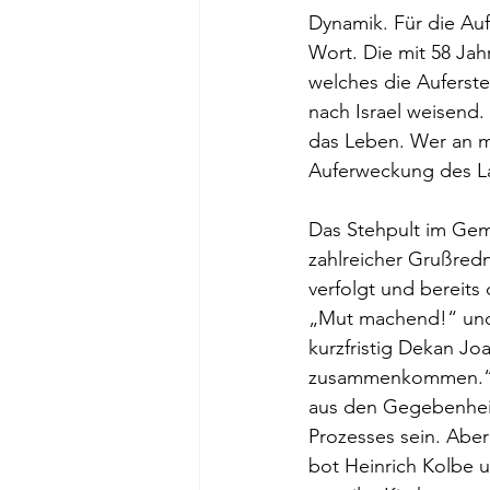
Dynamik. Für die Auf
Wort. Die mit 58 Jah
welches die Auferst
nach Israel weisend.
das Leben. Wer an mi
Auferweckung des La
Das Stehpult im Gem
zahlreicher Grußred
verfolgt und bereits
„Mut machend!“ und 
kurzfristig Dekan Joa
zusammenkommen.“ N
aus den Gegebenheit
Prozesses sein. Aber
bot Heinrich Kolbe u