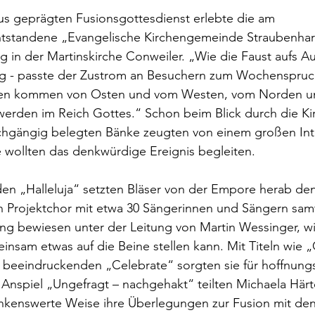
s geprägten Fusionsgottesdienst erlebte die am
ntstandene „Evangelische Kirchengemeinde Straubenhar
in der Martinskirche Conweiler. „Wie die Faust aufs Au
g - passte der Zustrom an Besuchern zum Wochenspruc
den kommen von Osten und vom Westen, vom Norden u
 werden im Reich Gottes.“ Schon beim Blick durch die Ki
rchgängig belegten Bänke zeugten von einem großen Int
te wollten das denkwürdige Ereignis begleiten.
den „Halleluja“ setzten Bläser von der Empore herab den
in Projektchor mit etwa 30 Sängerinnen und Sängern sam
ng bewiesen unter der Leitung von Martin Wessinger, wi
insam etwas auf die Beine stellen kann. Mit Titeln wie
eindruckenden „Celebrate“ sorgten sie für hoffnungs
 Anspiel „Ungefragt – nachgehakt“ teilten Michaela Här
nkenswerte Weise ihre Überlegungen zur Fusion mit den