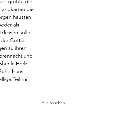
alb grüßte die 
 Landkarten die 
ergen hausten 
eder als 
tdessen solle 
nder Gottes 
gen zu ihren 
ldrennach) und 
 Sheela Herb 
 Ruhe Hans 
ige Teil mit 
Alle ansehen