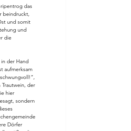
Gripentrog das 
r beindruckt, 
Ost und somit 
stehung und 
r die 
 in der Hand 
st aufmerksam 
schwungvoll!“, 
Trautwein, der 
e hier 
sagt, sondern 
ieses 
Kirchengemeinde 
re Dörfer 