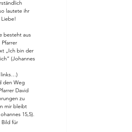
rständlich 
o lautete ihr 
 Liebe!
e besteht aus 
 Pfarrer 
t „Ich bin der 
ich“ (Johannes 
 links…) 
nd den Weg 
farrer David 
ahrungen zu 
 mir bleibt 
Johannes 15,5). 
Bild für 