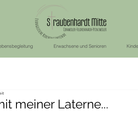
ebensbegleitung
Erwachsene und Senioren
Kinde
eit
it meiner Laterne...