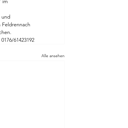
 im 
 und 
n Feldrennach 
chen.
. 0176/61423192
Alle ansehen