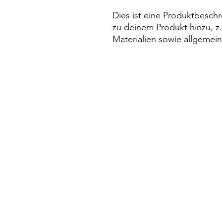
Dies ist eine Produktbeschr
zu deinem Produkt hinzu, z
Materialien sowie allgemei
Kontakt
Evangelische Kirchengemeinde St
Pfarramt Conweiler
Pfarrer David Gerlach
Allmendstraße 1
75334 Straubenhardt
Bürozeiten des Gemeindebüros: Je
und Fr. von 9.00 bis 11.00 Uh