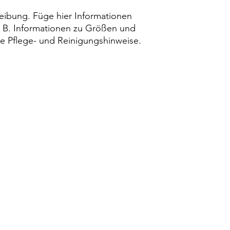
Vertrauen deiner Ku
eibung. Füge hier Informationen 
. B. Informationen zu Größen und 
ne Pflege- und Reinigungshinweise.
raubenhardt Mitte
0
weils Di., Do. (Feldrennach)
r