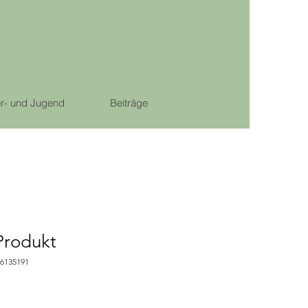
r- und Jugend
Beiträge
 Produkt
76135191