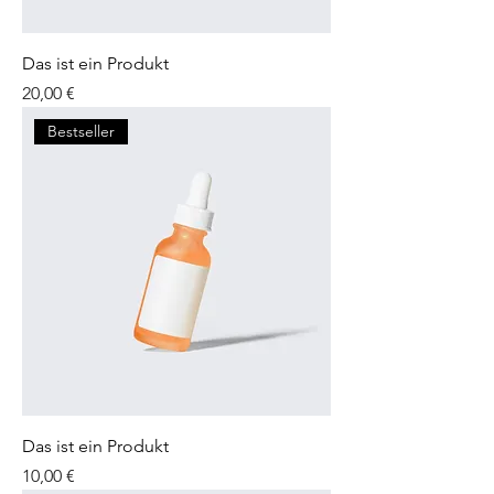
Das ist ein Produkt
Preis
20,00 €
Bestseller
Das ist ein Produkt
Preis
10,00 €