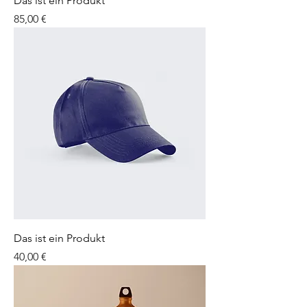
Das ist ein Produkt
Preis
85,00 €
Das ist ein Produkt
Preis
40,00 €