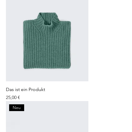
Das ist ein Produkt
Preis
25,00 €
Neu